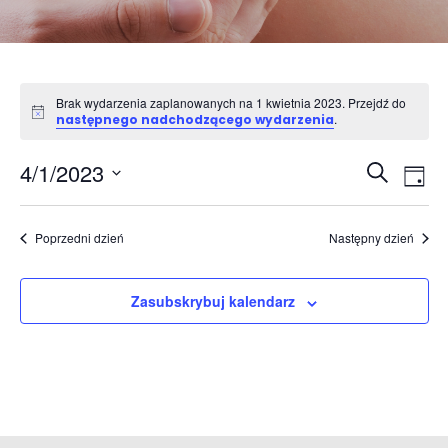
Brak wydarzenia zaplanowanych na 1 kwietnia 2023. Przejdź do
Powiadomienie
.
następnego nadchodzącego wydarzenia
Wydar
Wy
4/1/2023
Szukaj
Dzień
Wid
Nawig
Wybierz
naw
po
datę.
wyszuk
Poprzedni dzień
Następny dzień
i
widok
Zasubskrybuj kalendarz