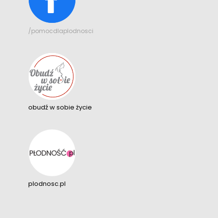
/pomocdlaplodnosci
obudź w sobie życie
plodnosc.pl