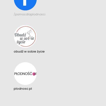
/pomocdlaplodnosci
obudź w sobie życie
plodnosc.pl