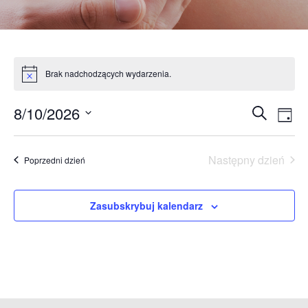
Brak nadchodzących wydarzenia.
Powiadomienie
Wydar
Wy
8/10/2026
Szukaj
Dzień
Wid
Nawig
Wybierz
naw
po
datę.
wyszuk
Następny dzień
Poprzedni dzień
i
widok
Zasubskrybuj kalendarz