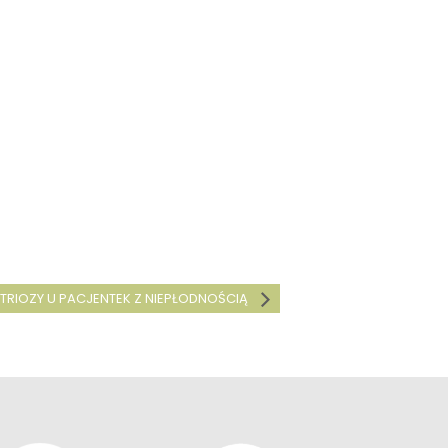
RIOZY U PACJENTEK Z NIEPŁODNOŚCIĄ