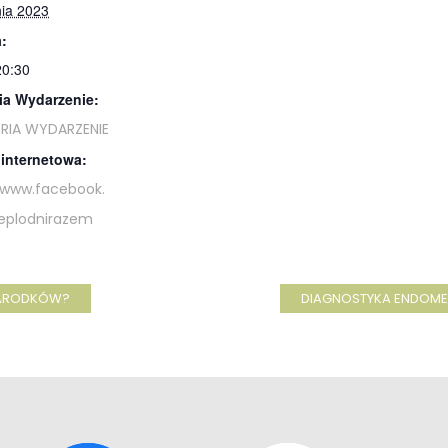
nia 2023
:
20:30
ia Wydarzenie:
RIA WYDARZENIE
 internetowa:
/www.facebook.
eplodnirazem
ZARODKÓW?
DIAGNOSTYKA ENDOMET