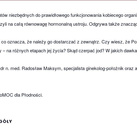
tów niezbędnych do prawidłowego funkcjonowania kobiecego organiz
zyli na całą równowagę hormonalną ustroju. Odgrywa także znacząc
, co oznacza, że należy go dostarczać z zewnątrz. Czy wiesz, że Po
ty – na różnych etapach jej życia? Skąd czerpać jod? W jakich da
r n. med. Radosław Maksym, specjalista ginekolog-położnik oraz andr
poMOC dla Płodności.
GÓŁY