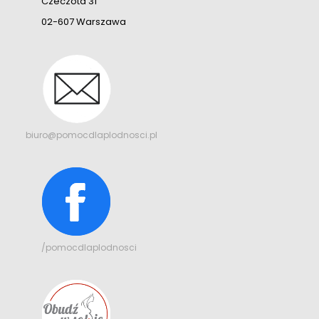
Czeczota 31
02-607 Warszawa
biuro@pomocdlaplodnosci.pl
/pomocdlaplodnosci