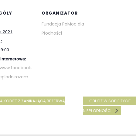
GÓŁY
ORGANIZATOR
Fundacja PoMoc dla
a 2021
Płodności
:
19:00
 internetowa:
/www.facebook.
eplodnirazem
A KOBIET Z ZANIKAJĄCĄ REZERWĄ
OBUDŹ W SOBIE ŻYCIE –
NIEPŁODNOŚCI