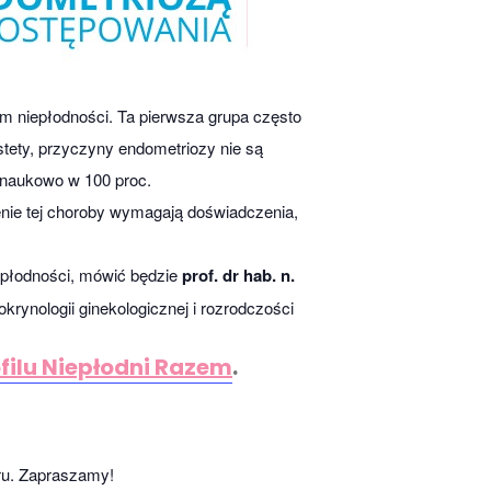
em niepłodności. Ta pierwsza grupa często
estety, przyczyny endometriozy nie są
na naukowo w 100 proc.
enie tej choroby wymagają doświadczenia,
epłodności, mówić będzie
prof. dr hab. n.
okrynologii ginekologicznej i rozrodczości
filu Niepłodni Razem
.
ru. Zapraszamy!