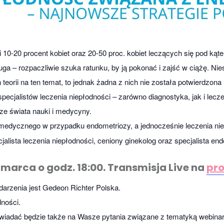
0-20 procent kobiet oraz 20-50 proc. kobiet leczących się pod kąt
druga – rozpaczliwie szuka ratunku, by ją pokonać i zajść w ciążę. Ni
h teorii na ten temat, to jednak żadna z nich nie została potwierdzo
ecjalistów leczenia niepłodności – zarówno diagnostyka, jak i lecz
ze świata nauki i medycyny.
medycznego w przypadku endometriozy, a jednocześnie leczenia ni
alista leczenia niepłodności, ceniony ginekolog oraz specjalista end
marca o godz. 18:00. Transmisja Live na
pro
arzenia jest Gedeon Richter Polska.
ności.
wiadać będzie także na Wasze pytania związane z tematyką webina