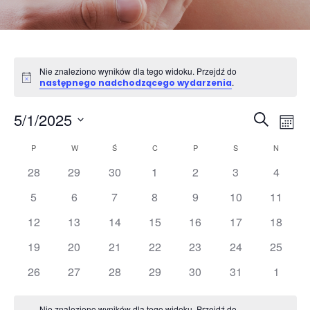
Nie znaleziono wyników dla tego widoku. Przejdź do
Powiadomienie
.
następnego nadchodzącego wydarzenia
Wydar
Wy
5/1/2025
Szukaj
Miesi
Wid
Nawig
Wybierz
naw
Kalendarz
po
P
PONIEDZIAŁEK
W
WTOREK
Ś
ŚRODA
C
CZWARTEK
P
PIĄTEK
S
SOBOTA
N
NIEDZIE
datę.
Wydarzenia
wyszuk
28
29
30
1
2
3
4
i
5
6
7
8
9
10
11
widok
12
13
14
15
16
17
18
19
20
21
22
23
24
25
26
27
28
29
30
31
1
Nie znaleziono wyników dla tego widoku. Przejdź do