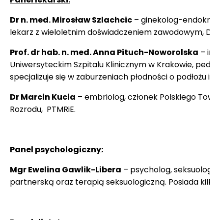
Dr n. med. Mirosław Szlachcic
– ginekolog-endokryno
lekarz z wieloletnim doświadczeniem zawodowym, Dyrek
Prof. dr hab. n. med. Anna Pituch-Noworolska
– imm
Uniwersyteckim Szpitalu Klinicznym w Krakowie, pediat
specjalizuje się w zaburzeniach płodności o podłożu
Dr Marcin Kucia
– embriolog, członek Polskiego Towa
Rozrodu, PTMRiE.
Panel psychologiczny:
Mgr Ewelina Gawlik-Libera
– psycholog, seksuolog. Z
partnerską oraz terapią seksuologiczną. Posiada kilk