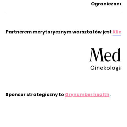
Ograniczona li
Partnerem merytorycznym warsztatów jest
Klini
Sponsor strategiczny to
Grynumber health
.