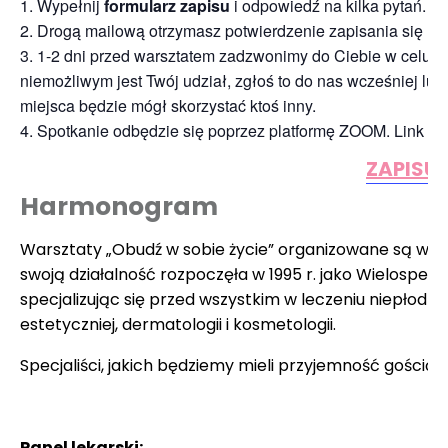
Wypełnij
formularz zapisu
i odpowiedź na kilka pytań. Nie
Drogą mailową otrzymasz potwierdzenie zapisania się na 
1-2 dni przed warsztatem zadzwonimy do Ciebie w celu pot
niemożliwym jest Twój udział, zgłoś to do nas wcześniej lu
miejsca będzie mógł skorzystać ktoś inny.
Spotkanie odbędzie się poprzez platformę ZOOM. Link do
ZAPISUJ
Harmonogram
Warsztaty „Obudź w sobie życie” organizowane są we
swoją działalność rozpoczęła w 1995 r. jako Wielospe
specjalizując się przed wszystkim w leczeniu niepłodn
estetyczniej, dermatologii i kosmetologii.
Specjaliści, jakich będziemy mieli przyjemność gościć n
Panel lekarski: