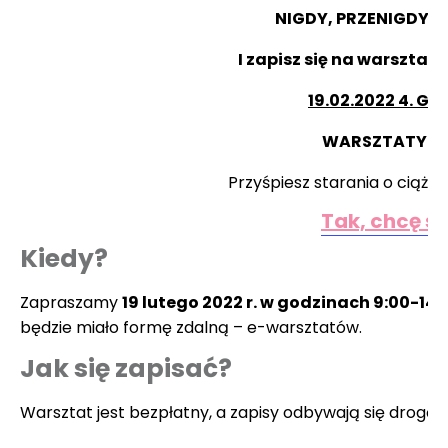
NIGDY, PRZENIGDY S
I zapisz się na warsztat 
19.02.2022 4. GO
WARSZTATY SĄ
Przyśpiesz starania o ciążę i
Tak, chcę si
Kiedy?
Zapraszamy
19 lutego 2022 r. w godzinach 9:00-14:
będzie miało formę zdalną – e-warsztatów.
Jak się zapisać?
Warsztat jest bezpłatny, a zapisy odbywają się drogą 