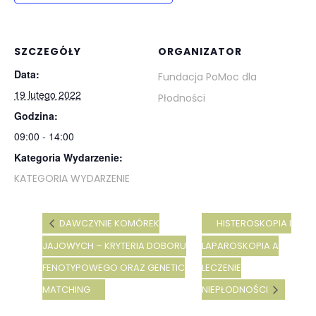
SZCZEGÓŁY
ORGANIZATOR
Data:
Fundacja PoMoc dla
19 lutego 2022
Płodności
Godzina:
09:00 - 14:00
Kategoria Wydarzenie:
KATEGORIA WYDARZENIE
DAWCZYNIE KOMÓREK
HISTEROSKOPIA I
JAJOWYCH – KRYTERIA DOBORU
LAPAROSKOPIA A
FENOTYPOWEGO ORAZ GENETIC
LECZENIE
MATCHING
NIEPŁODNOŚCI