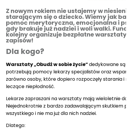
Z nowym rokiem nie ustajemy w niesien
starającym się o dziecko. Wiemy jak bard
pomoc merytoryczna, emocjonalna i psych
gdy brakuje już nadziei i woli walki. Fun
kolejny organizuje bezpłatne warsztaty 
zapisów!
Dla kogo?
Warsztaty „Obudź w sobie życie”
dedykowane są oso
potrzebują pomocy lekarzy specjalistów oraz wsparc
zarówno osoby, które dopiero rozpoczęły starania i nap
leczące niepłodność.
Lekarze zapraszani na warsztaty mają wieloletnie dośw
Niejednokrotnie z bardzo zadawalającym skutkiem po
wszystkiego i nie ma już dla nich nadziei.
Dlatego: