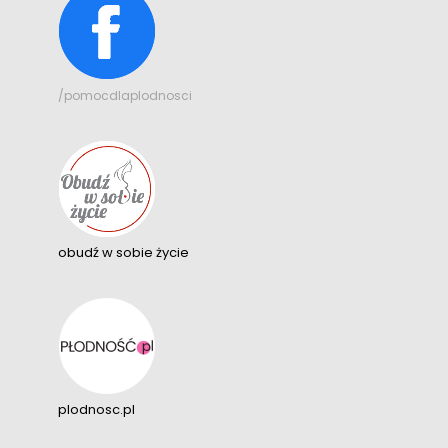
/pomocdlaplodnosci
obudź w sobie życie
plodnosc.pl